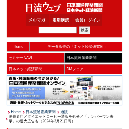
Home
データ販売の「ネット経済研究所」
セミナーNAVI
日本流通産業新聞
日本ネット経済新聞
DMフェア
Home
日本流通産業新聞
通販
消費者庁／ダイエットコーヒー通販を処分／「ナンバーワン表
示」の過大広告も（2024年3月21日号）