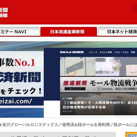
佐川グローバルロジスティクス／使用済み段ボールを再利用／段ボールには認