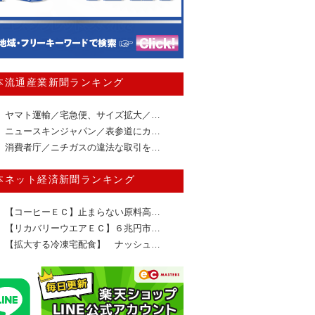
本流通産業新聞ランキング
ヤマト運輸／宅急便、サイズ拡大／…
ニュースキンジャパン／表参道にカ…
消費者庁／ニチガスの違法な取引を…
本ネット経済新聞ランキング
【コーヒーＥＣ】止まらない原料高…
【リカバリーウエアＥＣ】６兆円市…
【拡大する冷凍宅配食】 ナッシュ…