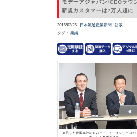
モデーアジャパン/CEOラウ
新規カスタマーは7万人超に
2016/02/26
日本流通産業新聞
訪販
タグ：
業績
来日した米国本社のロバート・S・コンリーCEO