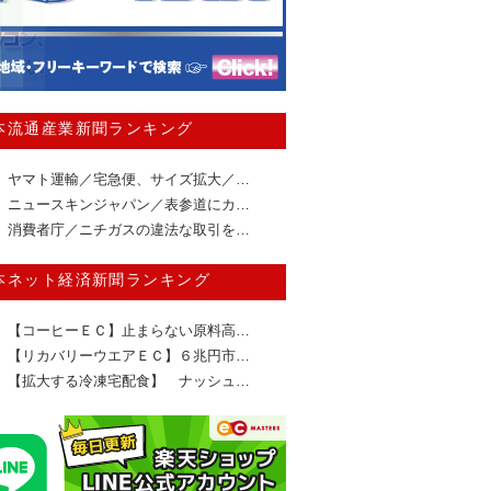
本流通産業新聞ランキング
ヤマト運輸／宅急便、サイズ拡大／…
ニュースキンジャパン／表参道にカ…
消費者庁／ニチガスの違法な取引を…
本ネット経済新聞ランキング
【コーヒーＥＣ】止まらない原料高…
【リカバリーウエアＥＣ】６兆円市…
【拡大する冷凍宅配食】 ナッシュ…