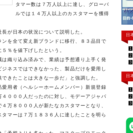
タマー数は７万人以上に達し、グローバ
ルでは１４万人以上のカスタマーを獲得
長が日本の状況について説明した。
日
ンを全て変え新ブランドに移行、８３品目で
1
に５％を値下げしたという。
2
は織り込み済みで、業績は予想通り上手く発
3
ビジネスではできなかった、製品だけを愛用し
日
供できたことは大きな一歩だ」と強調した。
愛用者（ヘルシーホームメンバー）新規登録
1
万４０００人だったのに対し、モデーアジャパ
2
3
で４万８０００人が新たなカスタマーとなり、
スタマーは７万１８３６人に達したことを明ら