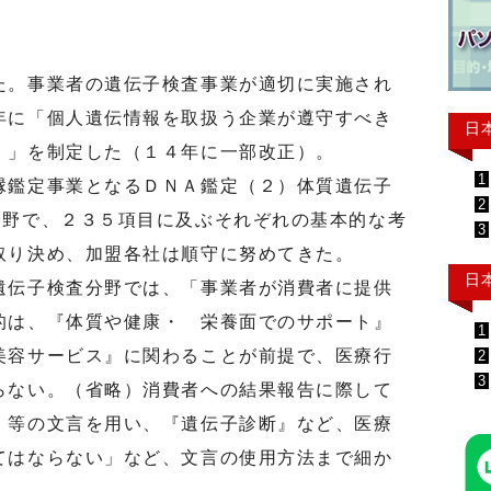
。事業者の遺伝子検査事業が適切に実施され
年に「個人遺伝情報を取扱う企業が遵守すべき
日
）」を制定した（１４年に一部改正）。
1
鑑定事業となるＤＮＡ鑑定（２）体質遺伝子
2
分野で、２３５項目に及ぶそれぞれの基本的な考
3
取り決め、加盟各社は順守に努めてきた。
日
伝子検査分野では、「事業者が消費者に提供
的は、『体質や健康・ 栄養面でのサポート』
1
美容サービス』に関わることが前提で、医療行
2
3
らない。（省略）消費者への結果報告に際して
』等の文言を用い、『遺伝子診断』など、医療
てはならない」など、文言の使用方法まで細か