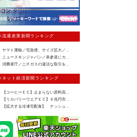
本流通産業新聞ランキング
ヤマト運輸／宅急便、サイズ拡大／…
ニュースキンジャパン／表参道にカ…
消費者庁／ニチガスの違法な取引を…
本ネット経済新聞ランキング
【コーヒーＥＣ】止まらない原料高…
【リカバリーウエアＥＣ】６兆円市…
【拡大する冷凍宅配食】 ナッシュ…