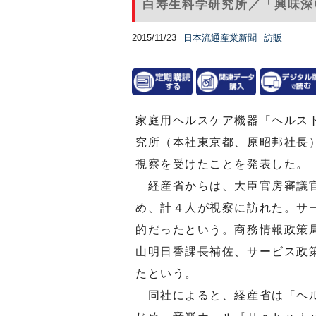
白寿生科学研究所／「興味深
2015/11/23
日本流通産業新聞
訪販
家庭用ヘルスケア機器「ヘルス
究所（本社東京都、原昭邦社長
視察を受けたことを発表した。
経産省からは、大臣官房審議官
め、計４人が視察に訪れた。サ
的だったという。商務情報政策
山明日香課長補佐、サービス政
たという。
同社によると、経産省は「ヘル