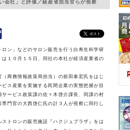
い会社」と評価／経産省担当官らが視察
トロン」などのサロン販売を行う白寿生科学研
）は１０月１５日、同社の本社が経済産業省の
（商務情報政策局担当）の前田泰宏氏をはじ
ービス産業を実施する民間企業の実態把握が目
局サービス政策課の佐々木啓介課長、同課の村
策専門官の大西啓仁氏の計３人が視察に同行し
ストロンの販売施設『ハクジュプラザ』をは