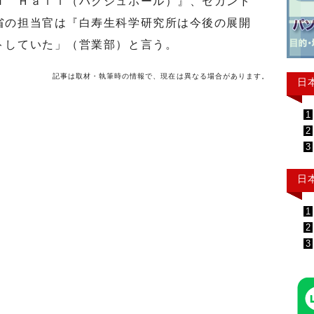
ｕ Ｈａｌｌ（ハクジュホール）』、セカンド
省の担当官は『白寿生科学研究所は今後の展開
トしていた」（営業部）と言う。
記事は取材・執筆時の情報で、現在は異なる場合があります。
日
1
2
3
日
1
2
3