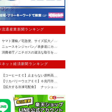
本流通産業新聞ランキング
ヤマト運輸／宅急便、サイズ拡大／…
ニュースキンジャパン／表参道にカ…
消費者庁／ニチガスの違法な取引を…
本ネット経済新聞ランキング
【コーヒーＥＣ】止まらない原料高…
【リカバリーウエアＥＣ】６兆円市…
【拡大する冷凍宅配食】 ナッシュ…