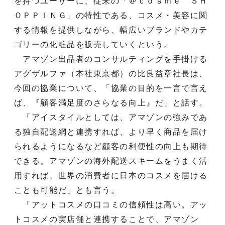
を持つユーザーに、従来の「＠ｃｏｓｍｅ ＳＨ
ＯＰＰＩＮＧ」の特性である、コスメ・美容に関
する情報を提供しながら、幅広いブランドやカテ
ゴリーの化粧品を販売していくという。
アマゾン出品者のコンサルティングを手掛ける
アグザルファ（本社東京都）の比良益章社長は、
今回の協業について、「協業の目的を一言で言え
ば、『顧客満足度のさらなる向上』だ」と話す。
「アイスタイルとしては、アマゾンの強みであ
る独自配送網と連携すれば、より早く商品を届け
られるようになるなど顧客の利便性の向上も期待
できる。アマゾンの海外配送スキームをうまく活
用すれば、世界の消費者に日本のコスメを届ける
ことも可能だ」とも言う。
「アットコスメの口コミの信頼性は高い。アッ
トコスメの実店舗と連携することで、アマゾン