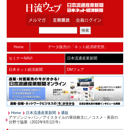
Home
データ販売の「ネット経済研究所」
セミナーNAVI
日本流通産業新聞
日本ネット経済新聞
DMフェア
Home
日本流通産業新聞
通販
アマゾンジャパン／アイスタイルの筆頭株主に／コスメ・美容の
分野で協業（2022年9月1日号）