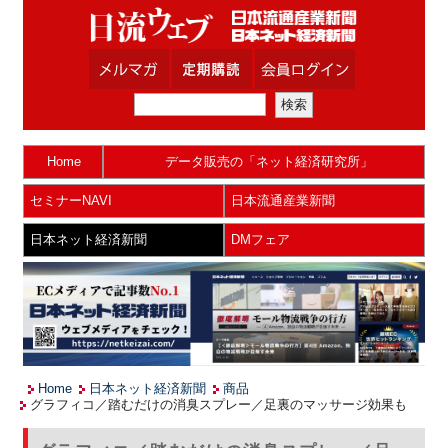
Home
データ販売の「ネット経済研究所」
セミナーNAVI
日本流通産業新聞
日本ネット経済新聞
DMフェア
Home
日本ネット経済新聞
商品
グラフィコ／踏むだけの消臭スプレー／足裏のマッサージ効果も