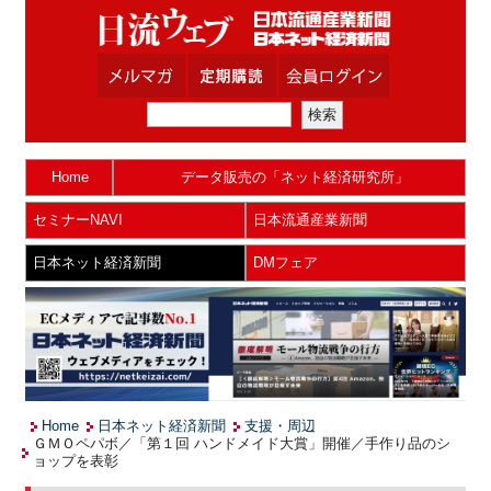
Home
データ販売の「ネット経済研究所」
セミナーNAVI
日本流通産業新聞
日本ネット経済新聞
DMフェア
Home
日本ネット経済新聞
支援・周辺
ＧＭＯペパボ／「第１回 ハンドメイド大賞」開催／手作り品のシ
ョップを表彰