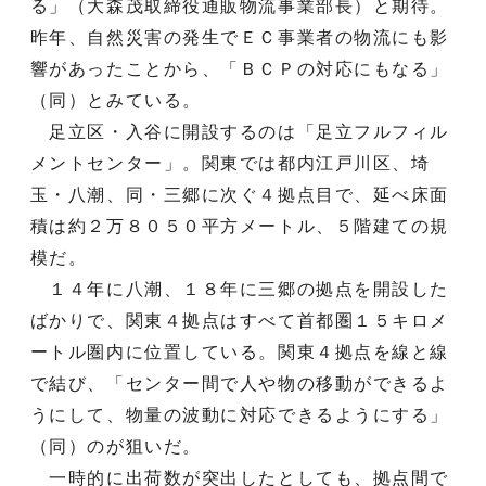
る」（大森茂取締役通販物流事業部長）と期待。
昨年、自然災害の発生でＥＣ事業者の物流にも影
響があったことから、「ＢＣＰの対応にもなる」
（同）とみている。
足立区・入谷に開設するのは「足立フルフィル
メントセンター」。関東では都内江戸川区、埼
玉・八潮、同・三郷に次ぐ４拠点目で、延べ床面
積は約２万８０５０平方メートル、５階建ての規
模だ。
１４年に八潮、１８年に三郷の拠点を開設した
ばかりで、関東４拠点はすべて首都圏１５キロメ
ートル圏内に位置している。関東４拠点を線と線
で結び、「センター間で人や物の移動ができるよ
うにして、物量の波動に対応できるようにする」
（同）のが狙いだ。
一時的に出荷数が突出したとしても、拠点間で