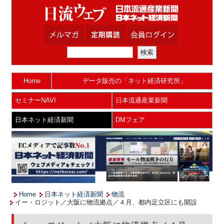
Home
データ販売の「ネット経済研究所」
セミナーNAVI
日本流通産業新聞
日本ネット経済新聞
DMフェア
Home
日本ネット経済新聞
物流
イー・ロジット／大阪に物流拠点／４月、都内足立区にも開設