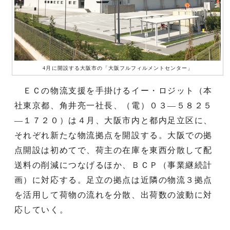
4月に開設する大阪市の「大阪フルフィルメントセンター」
ＥＣの物流支援を手掛けるイー・ロジット（本
社東京都、角井亮一社長、（電）０３—５８２５
—１７２０）は４月、大阪市内と都内足立区に、
それぞれ新たな物流拠点を開設する。大阪での拠
点開設は初めてで、荷主の在庫を東西分散して配
送料の削減につなげるほか、ＢＣＰ（事業継続計
画）に対応する。足立の拠点は近隣の物流３拠点
を活用して荷物の流れを分散、出荷数の波動に対
応していく。