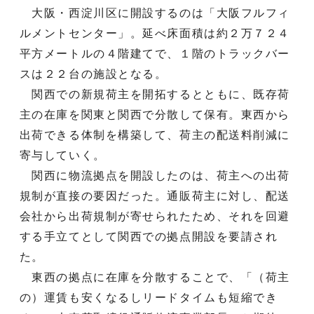
大阪・西淀川区に開設するのは「大阪フルフィ
ルメントセンター」。延べ床面積は約２万７２４
平方メートルの４階建てで、１階のトラックバー
スは２２台の施設となる。
関西での新規荷主を開拓するとともに、既存荷
主の在庫を関東と関西で分散して保有。東西から
出荷できる体制を構築して、荷主の配送料削減に
寄与していく。
関西に物流拠点を開設したのは、荷主への出荷
規制が直接の要因だった。通販荷主に対し、配送
会社から出荷規制が寄せられたため、それを回避
する手立てとして関西での拠点開設を要請され
た。
東西の拠点に在庫を分散することで、「（荷主
の）運賃も安くなるしリードタイムも短縮でき