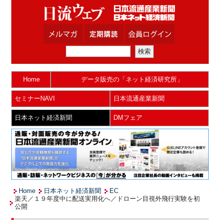
Home
データ販売の「ネット経済研究所」
セミナーNAVI
日本流通産業新聞
日本ネット経済新聞
DMフェア
Home
日本ネット経済新聞
EC
楽天／１９年度中に配送実用化へ／ドローン目視外飛行実験を初
公開