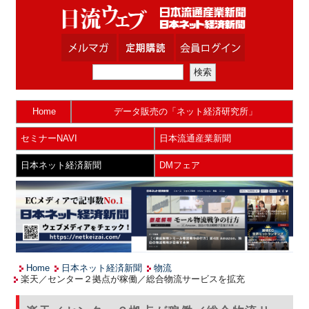
Home
データ販売の「ネット経済研究所」
セミナーNAVI
日本流通産業新聞
日本ネット経済新聞
DMフェア
Home
日本ネット経済新聞
物流
楽天／センター２拠点が稼働／総合物流サービスを拡充