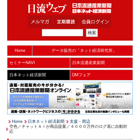
Home
データ販売の「ネット経済研究所」
セミナーNAVI
日本流通産業新聞
日本ネット経済新聞
DMフェア
Home
日本ネット経済新聞
支援・周辺
空色／チャットＡＩが商品提案／４０００万件のログ基に自動対
応