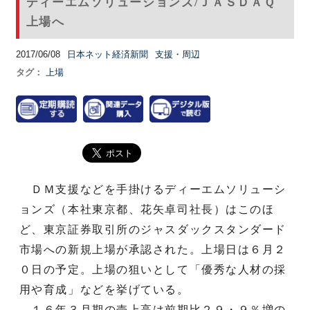
ディーエムソリューションズ/ＪＡＳＤＡＱ
上場へ
2017/06/08
日本ネット経済新聞
支援・周辺
タグ：
上場
ＤＭ支援などを手掛けるディーエムソリューシ
ョンズ（本社東京都、花矢卓司社長）はこのほ
ど、東京証券取引所のジャスダックスタンダード
市場への新規上場が承認された。上場日は６月２
０日の予定。上場の狙いとして「優秀な人材の採
用や育成」などを挙げている。
１６年３月期の売上高は前期比２９・９％増の