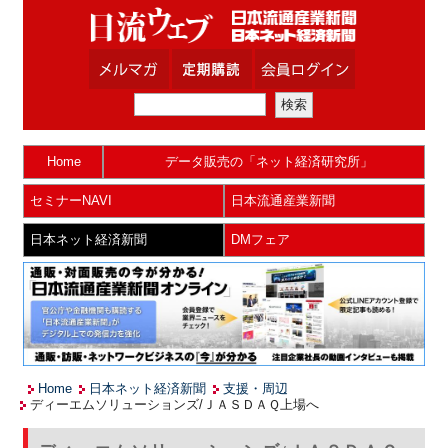
Home
データ販売の「ネット経済研究所」
セミナーNAVI
日本流通産業新聞
日本ネット経済新聞
DMフェア
Home
日本ネット経済新聞
支援・周辺
ディーエムソリューションズ/ＪＡＳＤＡＱ上場へ