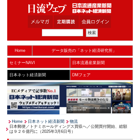
Home
データ販売の「ネット経済研究所」
セミナーNAVI
日本流通産業新聞
日本ネット経済新聞
DMフェア
Home
日本ネット経済新聞
物流
日本郵便／トナミホールディングス買収へ／公開買付開始、総額
は９２６億円に（2025年3月6日号）