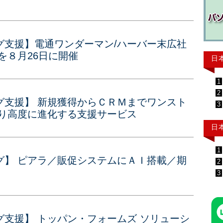
グ支援】電通ワンダーマン/ハーバー末広社
を８月26日に開催
日
1
2
グ支援】 新規獲得からＣＲＭまでワンスト
3
より高度に進化する支援サービス
日
1
グ】 ピアラ／販促システムにＡＩ搭載／期
2
3
支援】 トッパン・フォームズ ソリューシ