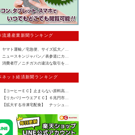
本流通産業新聞ランキング
ヤマト運輸／宅急便、サイズ拡大／…
ニュースキンジャパン／表参道にカ…
消費者庁／ニチガスの違法な取引を…
本ネット経済新聞ランキング
【コーヒーＥＣ】止まらない原料高…
【リカバリーウエアＥＣ】６兆円市…
【拡大する冷凍宅配食】 ナッシュ…