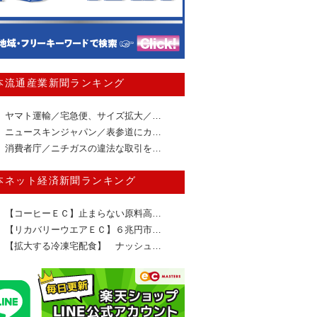
本流通産業新聞ランキング
ヤマト運輸／宅急便、サイズ拡大／…
ニュースキンジャパン／表参道にカ…
消費者庁／ニチガスの違法な取引を…
本ネット経済新聞ランキング
【コーヒーＥＣ】止まらない原料高…
【リカバリーウエアＥＣ】６兆円市…
【拡大する冷凍宅配食】 ナッシュ…