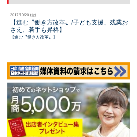
2017/10/20 (金)
【進む〝働き方改革〟/子ども支援、残業お
さえ、若手も昇格】
【進む〝働き方改革〟】