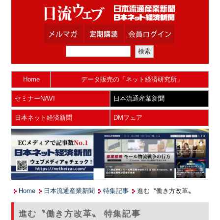
Home
データ販売の「ネット経済研究所」
セミナーNAVI
日本流通産業新聞
日本ネット経済新聞
DMフェア
Home
日本流通産業新聞
特集記事
進む〝働き方改革〟
進む〝働き方改革〟 特集記事