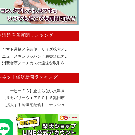
本流通産業新聞ランキング
ヤマト運輸／宅急便、サイズ拡大／…
ニュースキンジャパン／表参道にカ…
消費者庁／ニチガスの違法な取引を…
本ネット経済新聞ランキング
【コーヒーＥＣ】止まらない原料高…
【リカバリーウエアＥＣ】６兆円市…
【拡大する冷凍宅配食】 ナッシュ…