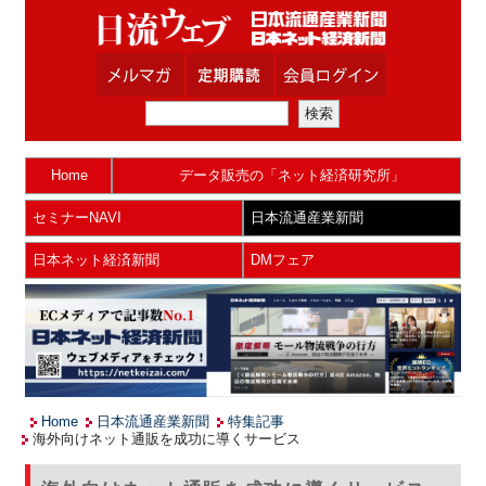
Home
データ販売の「ネット経済研究所」
セミナーNAVI
日本流通産業新聞
日本ネット経済新聞
DMフェア
Home
日本流通産業新聞
特集記事
海外向けネット通販を成功に導くサービス