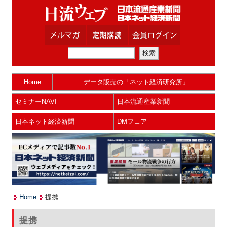
Home
データ販売の「ネット経済研究所」
セミナーNAVI
日本流通産業新聞
日本ネット経済新聞
DMフェア
Home
提携
提携