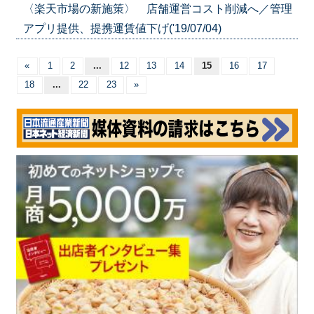
〈楽天市場の新施策〉 店舗運営コスト削減へ／管理
アプリ提供、提携運賃値下げ('19/07/04)
«
1
2
...
12
13
14
15
16
17
18
...
22
23
»