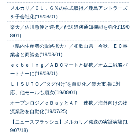
メルカリ／６１．６％の株式取得／鹿島アントラーズ
を子会社化('19/08/01)
楽天／佐川急便と連携／配送追跡通知機能を強化('19/0
8/01)
〈県内生産者の販路拡大〉／和歌山県 今秋、ＥＣ事
業者と商談会('19/08/01)
ｅｃｂｅｉｎｇ／ＡＢＣマートと提携／オムニ戦略パ
ートナーに('19/08/01)
ＬＩＳＵＴＯ／”タグ付け”を自動化／楽天市場に対
応、他モールも順次('19/08/01)
オープンロジ／ｅＢａｙとＡＰＩ連携／海外向けの物
流業務を自動化('19/07/25)
【ニュースフラッシュ】メルカリ／発送の実証実験('1
9/07/18)