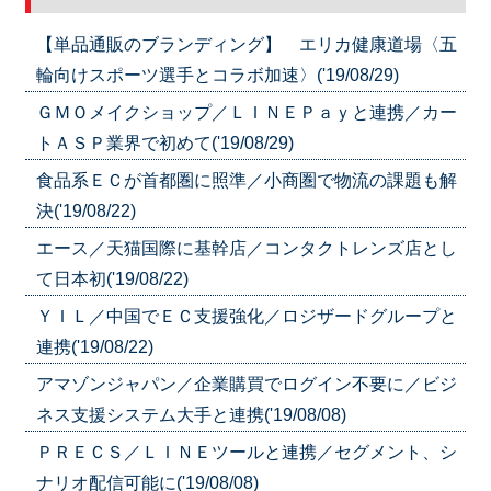
【単品通販のブランディング】 エリカ健康道場〈五
輪向けスポーツ選手とコラボ加速〉('19/08/29)
ＧＭＯメイクショップ／ＬＩＮＥＰａｙと連携／カー
トＡＳＰ業界で初めて('19/08/29)
食品系ＥＣが首都圏に照準／小商圏で物流の課題も解
決('19/08/22)
エース／天猫国際に基幹店／コンタクトレンズ店とし
て日本初('19/08/22)
ＹＩＬ／中国でＥＣ支援強化／ロジザードグループと
連携('19/08/22)
アマゾンジャパン／企業購買でログイン不要に／ビジ
ネス支援システム大手と連携('19/08/08)
ＰＲＥＣＳ／ＬＩＮＥツールと連携／セグメント、シ
ナリオ配信可能に('19/08/08)