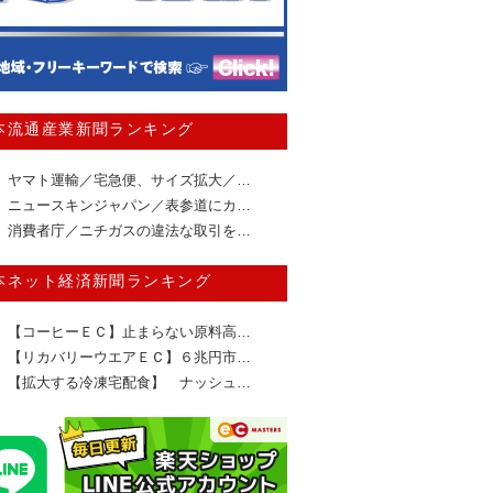
本流通産業新聞ランキング
ヤマト運輸／宅急便、サイズ拡大／…
ニュースキンジャパン／表参道にカ…
消費者庁／ニチガスの違法な取引を…
本ネット経済新聞ランキング
【コーヒーＥＣ】止まらない原料高…
【リカバリーウエアＥＣ】６兆円市…
【拡大する冷凍宅配食】 ナッシュ…