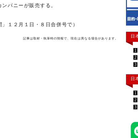
カンパニーが販売する。
聞」１２月１日・８日合併号で）
日
記事は取材・執筆時の情報で、現在は異なる場合があります。
1
2
3
日
1
2
3