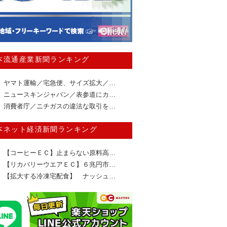
本流通産業新聞ランキング
ヤマト運輸／宅急便、サイズ拡大／…
ニュースキンジャパン／表参道にカ…
消費者庁／ニチガスの違法な取引を…
本ネット経済新聞ランキング
【コーヒーＥＣ】止まらない原料高…
【リカバリーウエアＥＣ】６兆円市…
【拡大する冷凍宅配食】 ナッシュ…