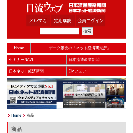
Home
データ販売の「ネット経済研究所」
セミナーNAVI
日本流通産業新聞
日本ネット経済新聞
DMフェア
Home
商品
商品