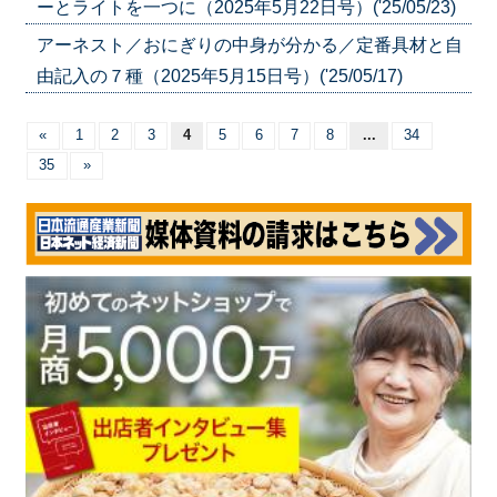
ーとライトを一つに（2025年5月22日号）('25/05/23)
アーネスト／おにぎりの中身が分かる／定番具材と自
由記入の７種（2025年5月15日号）('25/05/17)
«
1
2
3
4
5
6
7
8
...
34
35
»