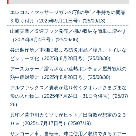
エレコム／マッサージガンの"孫の手"／手持ちの商品
を取り付け（2025年9月11日号）('25/09/13)
山崎実業／５連フック発売／棚の収納を簡単に増やす
（2025年9月4日号）('25/09/06)
谷沢製作所／本棚に収まる防災用品／寝具、トイレな
どシリーズ化（2025年8月28日号）('25/08/30)
アースカラー／濡らさない遮熱ポンチョ／屋外観戦の
熱中症対策に（2025年8月28日号）('25/08/30)
アルファックス／裏表が貼り付くタオル／さまざまな
形の入れ物に（2025年7月24日・31日合併号）('25/07/
26)
貝印／背中用カミソリがヒット／出荷数が想定の２３
０％（2025年7月17日号）('25/07/19)
サンコー／車、自転車、球に使用／収納できるエアー