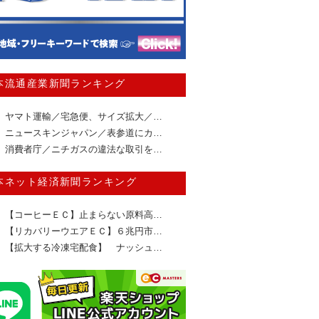
本流通産業新聞ランキング
ヤマト運輸／宅急便、サイズ拡大／…
ニュースキンジャパン／表参道にカ…
消費者庁／ニチガスの違法な取引を…
本ネット経済新聞ランキング
【コーヒーＥＣ】止まらない原料高…
【リカバリーウエアＥＣ】６兆円市…
【拡大する冷凍宅配食】 ナッシュ…