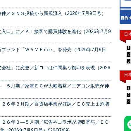
伸／ＳＮＳ投稿から新規流入（2026年7月9日号）
入口」に／ＡＩ接客で購買体験を進化（2026年7月9
日
1
ブランド「ＷＡＶＥｍｅ」を発売（2026年7月9日
2
3
会社」に変更／新ロゴは仲間集う旗印を表現（2026
日
３―５月期／家電ＥＣが大幅増益／エアコン販売が伸
1
2
3
 ２６年３月期／百貨店事業が好調／ＥＣ売上１割増
 ２６年３―５月期／広告やコラボが増収寄与／ＥＣ
26年7月9日号）('26/07/09)