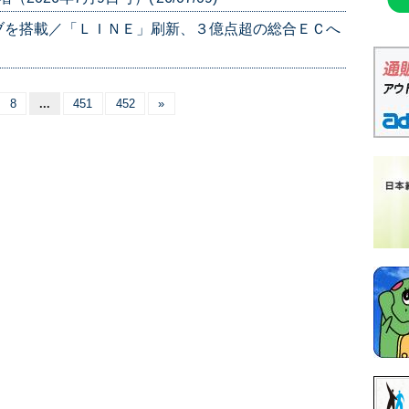
ブを搭載／「ＬＩＮＥ」刷新、３億点超の総合ＥＣへ
8
...
451
452
»