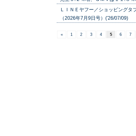
ＬＩＮＥヤフー／ショッピングタ
（2026年7月9日号）('26/07/09)
«
1
2
3
4
5
6
7