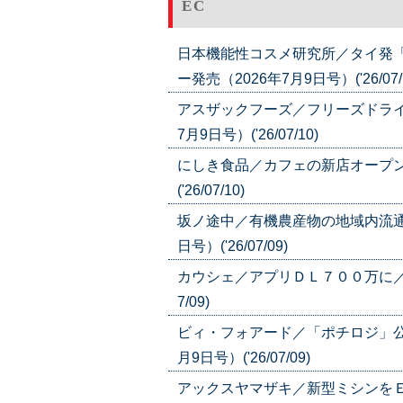
EC
日本機能性コスメ研究所／タイ発
ー発売（2026年7月9日号）('26/07/
アスザックフーズ／フリーズドライ
7月9日号）('26/07/10)
にしき食品／カフェの新店オープン
('26/07/10)
坂ノ途中／有機農産物の地域内流通
日号）('26/07/09)
カウシェ／アプリＤＬ７００万に／発見
7/09)
ビィ・フォアード／「ポチロジ」公
月9日号）('26/07/09)
アックスヤマザキ／新型ミシンをＥ