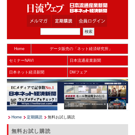
Home
データ販売の「ネット経済研究所」
セミナーNAVI
日本流通産業新聞
日本ネット経済新聞
DMフェア
Home
定期購読
無料お試し購読
無料お試し購読