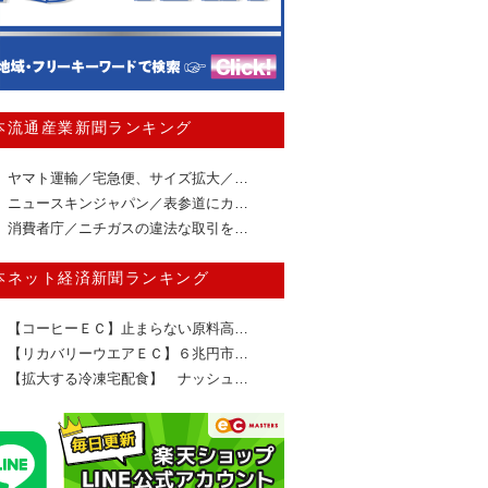
本流通産業新聞ランキング
ヤマト運輸／宅急便、サイズ拡大／…
ニュースキンジャパン／表参道にカ…
消費者庁／ニチガスの違法な取引を…
本ネット経済新聞ランキング
【コーヒーＥＣ】止まらない原料高…
【リカバリーウエアＥＣ】６兆円市…
【拡大する冷凍宅配食】 ナッシュ…