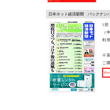
日本ネット経済新聞 バックナン
1部
（申
利
※
ご