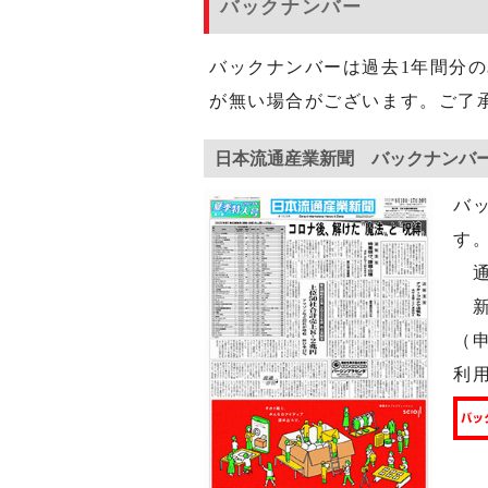
バックナンバー
バックナンバーは過去1年間分
が無い場合がございます。ご了
日本流通産業新聞 バックナンバ
バ
す
通
新年
（申
利