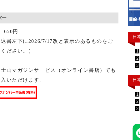
バー
 650円
日
込書左下に2026/7/17改と表示のあるものをご
用ください。）
1
2
3
富士山マガジンサービス（オンライン書店）でも
日
購入いただけます。
1
2
3