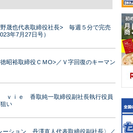
平野晟也代表取締役社長> 毎週５分で完売
23年7月27日号）
神徳昭裕取締役ＣＭО>／Ｖ字回復のキーマン
ｅ ｖｉｅ 香取純一取締役副社長執行役員
の狙い
レーション 丹澤直人代表取締役副社長〉／