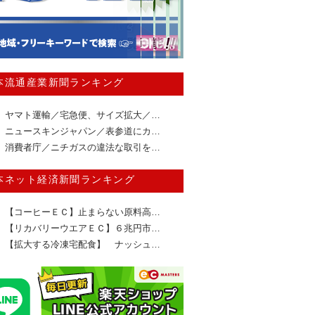
本流通産業新聞ランキング
ヤマト運輸／宅急便、サイズ拡大／…
ニュースキンジャパン／表参道にカ…
消費者庁／ニチガスの違法な取引を…
本ネット経済新聞ランキング
【コーヒーＥＣ】止まらない原料高…
【リカバリーウエアＥＣ】６兆円市…
【拡大する冷凍宅配食】 ナッシュ…