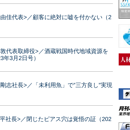
由佳代表>／顧客に絶対に嘘を付かない（2
沢敦代表取締役>／酒蔵戦国時代地域資源を
3年3月2日号）
剛志社長>／「未利用魚」で”三方良し”実現
平社長>／閉じたピアス穴は覚悟の証（202