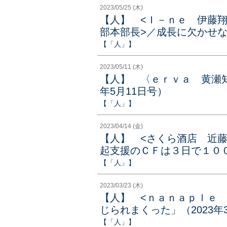
2023/05/25 (木)
【人】 <Ｉ－ｎｅ 伊藤
部本部長>／成長に欠かせない
【「人」】
2023/05/11 (木)
【人】 〈ｅｒｖａ 黄瀬知
年5月11日号）
【「人」】
2023/04/14 (金)
【人】 <さくら酒店 近
起支援のＣＦは３日で１０００
【「人」】
2023/03/23 (木)
【人】 <ｎａｎａｐｌｅ
じられまくった」（2023年
【「人」】