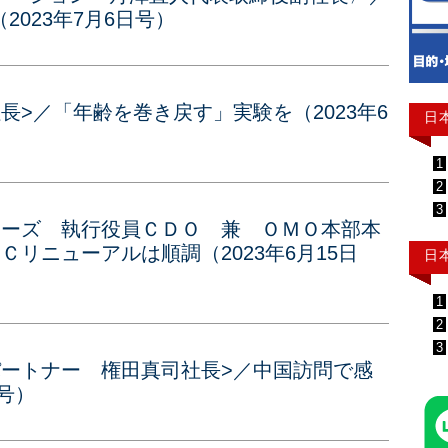
023年7月6日号）
長>／「年齢を巻き戻す」実験を（2023年6
日
1
2
3
ローズ 執行役員ＣＤＯ 兼 ＯＭＯ本部本
リニューアルは順調（2023年6月15日
日
1
2
3
パートナー 権田真司社長>／中国訪問で感
日号）