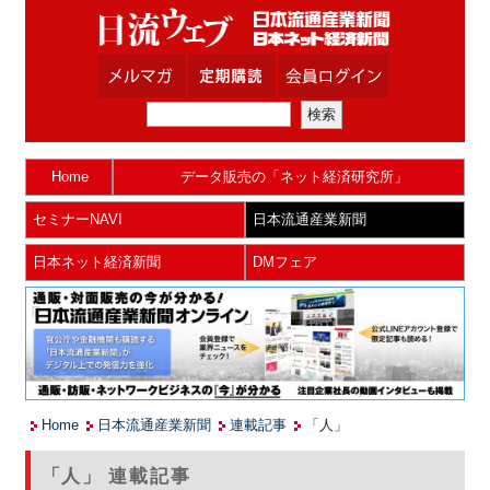
Home
データ販売の「ネット経済研究所」
セミナーNAVI
日本流通産業新聞
日本ネット経済新聞
DMフェア
Home
日本流通産業新聞
連載記事
「人」
「人」 連載記事