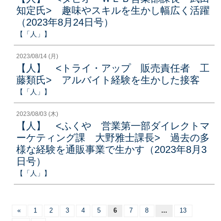
知定氏> 趣味やスキルを生かし幅広く活躍
（2023年8月24日号）
【「人」】
2023/08/14 (月)
【人】 <トライ・アップ 販売責任者 工
藤類氏> アルバイト経験を生かした接客
【「人」】
2023/08/03 (木)
【人】 <ふくや 営業第一部ダイレクトマ
ーケティング課 大野雅士課長> 過去の多
様な経験を通販事業で生かす（2023年8月3
日号）
【「人」】
«
1
2
3
4
5
6
7
8
...
13