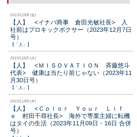
2023/12/08 (金)
【人】 <イナバ商事 倉田光敏社長> 入
社前はプロキックボクサー（2023年12月7日
号）
【「人」】
2023/12/05 (火)
【人】 <ＭＩＳＯＶＡＴＩＯＮ 斉藤悠斗
代表> 健康は当たり前じゃない（2023年11
月30日号）
【「人」】
2023/11/09 (木)
【人】 <Ｃｏｌｏｒ Ｙｏｕｒ Ｌｉｆ
ｅ 村田千尋社長> 海外で専業主婦に転機
はタイの生活（2023年11月09日・16日 合併
号）