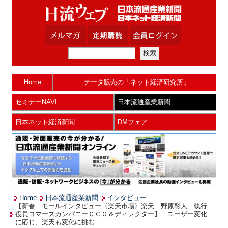
Home
データ販売の「ネット経済研究所」
セミナーNAVI
日本流通産業新聞
日本ネット経済新聞
DMフェア
Home
日本流通産業新聞
インタビュー
【新春 モールインタビュー〈楽天市場〉楽天 野原彰人 執行
役員コマースカンパニーＣＣＯ＆ディレクター】 ユーザー変化
に応じ、楽天も変化に挑む