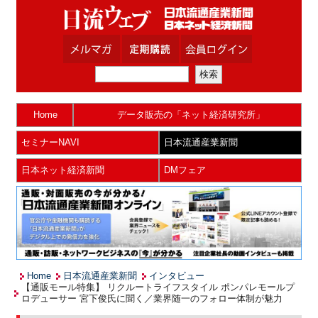
Home
データ販売の「ネット経済研究所」
セミナーNAVI
日本流通産業新聞
日本ネット経済新聞
DMフェア
Home
日本流通産業新聞
インタビュー
【通販モール特集】 リクルートライフスタイル ポンパレモールプ
ロデューサー 宮下俊氏に聞く／業界随一のフォロー体制が魅力