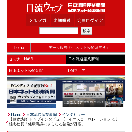
Home
データ販売の「ネット経済研究所」
セミナーNAVI
日本流通産業新聞
日本ネット経済新聞
DMフェア
Home
日本流通産業新聞
インタビュー
【健食訪販 トップインタビュー】 イオスコーポレーション 石川
雄志社長「健康意識のさらなる啓発が課題」