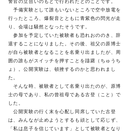
警官の立合いのもとで行われたとのことです。
予備実験として誰もいないところで空中放電を
行ったところ、爆裂音とともに青紫色の閃光が走
り、会場は騒然となったそうです。
参加を予定していた被験者も恐れおののき、辞
退することになりました。その後、祖父の原博士
が自ら被験者となることを名乗り出ましたが、周
囲の誰もがスイッチを押すことを躊躇（ちゅうち
ょ）。公開実験は、頓挫するのかと思われまし
た。
そんな時、被験者として名乗り出たのが、原博
士の母であり、私の曾祖母である古登（こと）で
した。
公開実験の行く末を心配し同席していた古登
は、みんなが止めようとするも頑として応じず、
「私は息子を信じています」として被験者となり