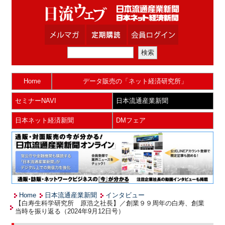
Home
データ販売の「ネット経済研究所」
セミナーNAVI
日本流通産業新聞
日本ネット経済新聞
DMフェア
Home
日本流通産業新聞
インタビュー
【白寿生科学研究所 原浩之社長】／創業９９周年の白寿、創業
当時を振り返る（2024年9月12日号）