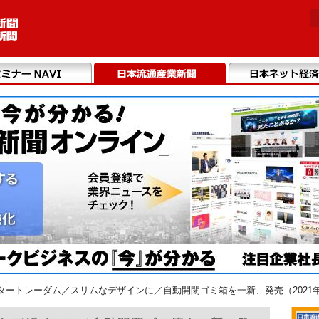
タートレーダム／スリムなデザインに／自動開閉ゴミ箱を一新、発売（2021年