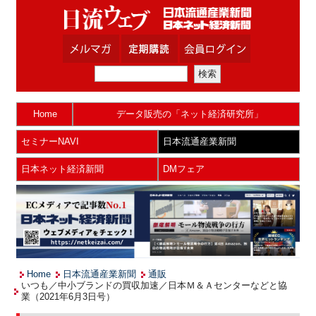
Home
データ販売の「ネット経済研究所」
セミナーNAVI
日本流通産業新聞
日本ネット経済新聞
DMフェア
Home
日本流通産業新聞
通販
いつも／中小ブランドの買収加速／日本Ｍ＆Ａセンターなどと協
業（2021年6月3日号）