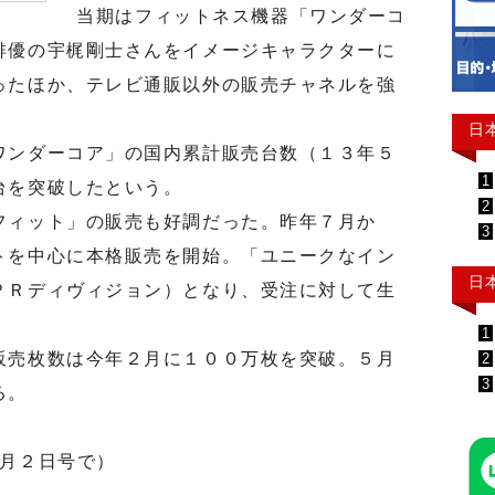
当期はフィットネス機器「ワンダーコ
俳優の宇梶剛士さんをイメージキャラクターに
ったほか、テレビ通販以外の販売チャネルを強
日
ンダーコア」の国内累計販売台数（１３年５
1
台を突破したという。
2
ィット」の販売も好調だった。昨年７月か
3
トを中心に本格販売を開始。「ユニークなイン
日
ＰＲディヴィジョン）となり、受注に対して生
1
売枚数は今年２月に１００万枚を突破。５月
2
3
る。
7月２日号で）