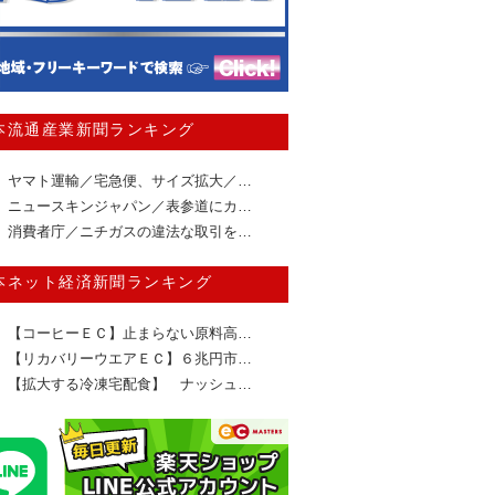
本流通産業新聞ランキング
ヤマト運輸／宅急便、サイズ拡大／…
ニュースキンジャパン／表参道にカ…
消費者庁／ニチガスの違法な取引を…
本ネット経済新聞ランキング
【コーヒーＥＣ】止まらない原料高…
【リカバリーウエアＥＣ】６兆円市…
【拡大する冷凍宅配食】 ナッシュ…