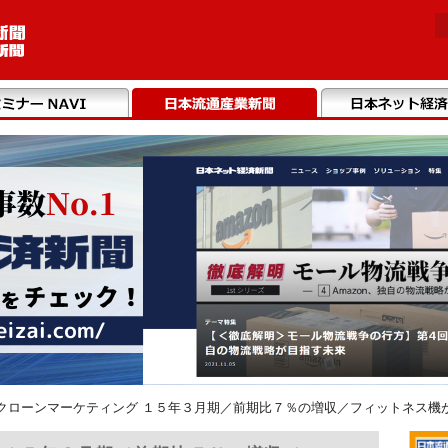
クローンマーケティング １５年３月期／前期比７％の増収／フィットネス機