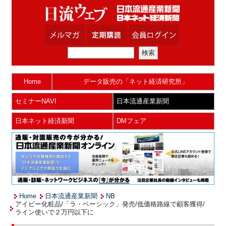
Home
データ販売の「ネット経済研究所」
セミナーNAVI
日本流通産業新聞
日本ネット経済新聞
DMフェア
Home
日本流通産業新聞
NB
アイビー化粧品/「ラ・ベーシック」発売/低価格路線で顧客獲得/
ライン使いで２万円以下に