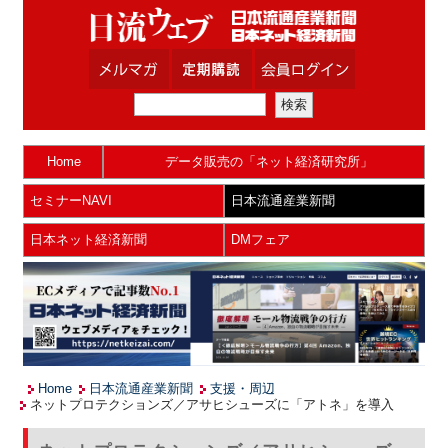
Home
データ販売の「ネット経済研究所」
セミナーNAVI
日本流通産業新聞
日本ネット経済新聞
DMフェア
Home
日本流通産業新聞
支援・周辺
ネットプロテクションズ／アサヒシューズに「アトネ」を導入