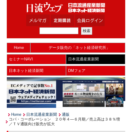
Home
データ販売の「ネット経済研究所」
セミナーNAVI
日本流通産業新聞
日本ネット経済新聞
DMフェア
Home
日本流通産業新聞
通販
コパ・コーポレーション ２０年４―６月期／売上高は３８％増
／ＴＶ通販向け販売が拡大