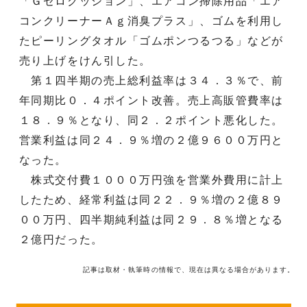
「Ｇゼロクッション」、エアコン掃除用品「エア
コンクリーナーＡｇ消臭プラス」、ゴムを利用し
たピーリングタオル「ゴムポンつるつる」などが
売り上げをけん引した。
第１四半期の売上総利益率は３４．３％で、前
年同期比０．４ポイント改善。売上高販管費率は
１８．９％となり、同２．２ポイント悪化した。
営業利益は同２４．９％増の２億９６００万円と
なった。
株式交付費１０００万円強を営業外費用に計上
したため、経常利益は同２２．９％増の２億８９
００万円、四半期純利益は同２９．８％増となる
２億円だった。
記事は取材・執筆時の情報で、現在は異なる場合があります。