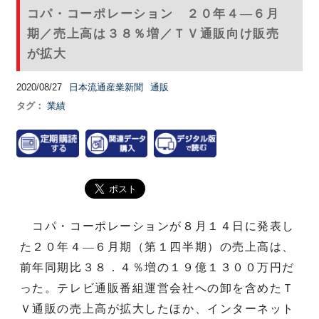
コパ・コーポレーション ２０年４―６月
期／売上高は３８％増／ＴＶ通販向け販売
が拡大
2020/08/27
日本流通産業新聞
通販
タグ：
業績
コパ・コーポレーションが８月１４日に発表し
た２０年４―６月期（第１四半期）の売上高は、
前年同期比３８．４％増の１９億１３００万円だ
った。テレビ通販番組運営会社への卸を含めたＴ
Ｖ通販の売上高が拡大したほか、インターネット