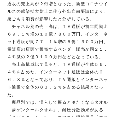
通販の売上高が２桁増となった。新型コロナウイ
ルスの感染拡大防止に伴う外出自粛要請により、
巣ごもり消費が影響したと分析している。
チャネル別の売上高は、ＴＶ通販が前年同期比
６９．１％増の１０億７８００万円、インターネ
ット通販が同７７．１％増の５億１３００万円、
量販店の店頭で販売するベンダー販売が同２１．
４％減の２億９１００万円などとなっている。
売上高構成比で見ると、ＴＶ通販が全体５６．
４％を占めた。インターネット通販は全体の２
６．８％となっており、ＴＶ通販とインターネッ
ト通販で全体の８３．２％を占める結果となっ
た。
商品別では、濡らして振ると冷たくなるタオル
「夢ゲンクールタオル」、耐圧分散効果がある