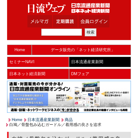
Home
データ販売の「ネット経済研究所」
セミナーNAVI
日本流通産業新聞
日本ネット経済新聞
DMフェア
Home
日本流通産業新聞
商品
白鳩／骨盤包み込むガードル／着用感の良さを追求