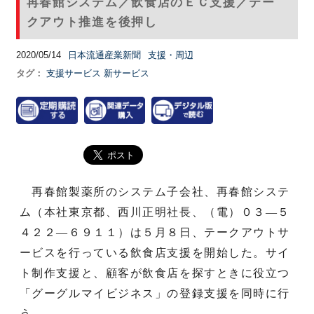
再春館システム／飲食店のＥＣ支援／テー
クアウト推進を後押し
2020/05/14
日本流通産業新聞
支援・周辺
タグ：
支援サービス
新サービス
再春館製薬所のシステム子会社、再春館システ
ム（本社東京都、西川正明社長、（電）０３―５
４２２―６９１１）は５月８日、テークアウトサ
ービスを行っている飲食店支援を開始した。サイ
ト制作支援と、顧客が飲食店を探すときに役立つ
「グーグルマイビジネス」の登録支援を同時に行
う。