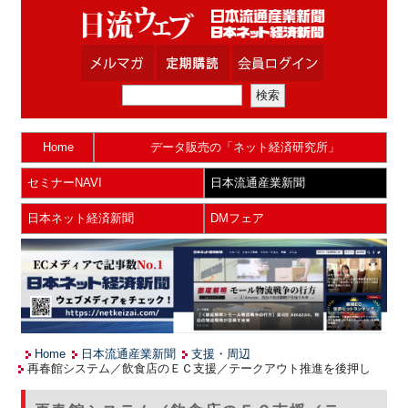
Home
データ販売の「ネット経済研究所」
セミナーNAVI
日本流通産業新聞
日本ネット経済新聞
DMフェア
Home
日本流通産業新聞
支援・周辺
再春館システム／飲食店のＥＣ支援／テークアウト推進を後押し