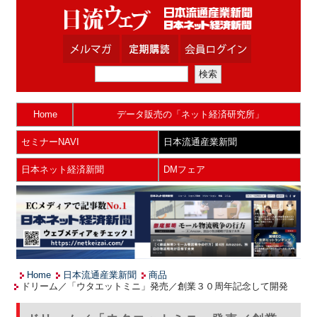
Home
データ販売の「ネット経済研究所」
セミナーNAVI
日本流通産業新聞
日本ネット経済新聞
DMフェア
Home
日本流通産業新聞
商品
ドリーム／「ウタエットミニ」発売／創業３０周年記念して開発