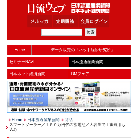
Home
データ販売の「ネット経済研究所」
セミナーNAVI
日本流通産業新聞
日本ネット経済新聞
DMフェア
Home
日本流通産業新聞
商品
スマートソーラー／１５０万円代の蓄電池／大容量で工事費用も
込み