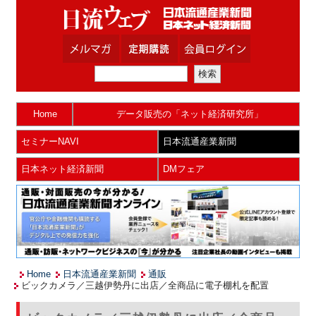
Home
データ販売の「ネット経済研究所」
セミナーNAVI
日本流通産業新聞
日本ネット経済新聞
DMフェア
Home
日本流通産業新聞
通販
ビックカメラ／三越伊勢丹に出店／全商品に電子棚札を配置