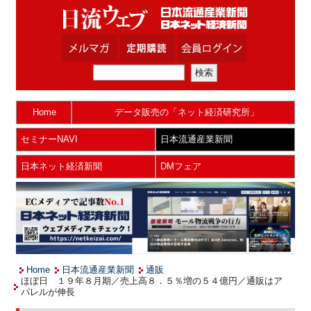
Home
データ販売の「ネット経済研究所」
セミナーNAVI
日本流通産業新聞
日本ネット経済新聞
DMフェア
Home
日本流通産業新聞
通販
ほぼ日 １９年８月期／売上高８．５％増の５４億円／通販はア
パレルが伸長