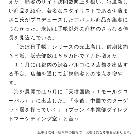
えた。顧客のサイト訪問数向上を狙い、毎週新し
い商品を紹介。著名なスタイリストである伊藤ま
さこ氏がプロデュースしたアパレル商品が集客に
つながった。来期は手帳以外の商材のさらなる伸
長を見込んでいる。
「ほぼ日手帳」シリーズの売上高は、前期比約
３％増。販売部数は８５万部で７万部増えた。
１１月には都内の渋谷パルコに２店舗を出店す
る予定。店舗を通じて新規顧客との接点を増や
す。
海外展開では９月に「天猫国際（Ｔモールグロ
ーバル）」に出店した。「今後、中国でのターゲ
ット層を探っていく」（ブランド事業部ダイレク
トマーケティング室）と言う。
記事は取材・執筆時の情報で、現在は異なる場合があります。