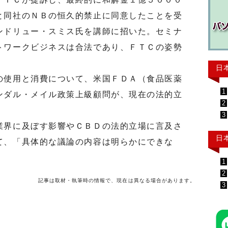
と同社のＮＢの恒久的禁止に同意したことを受
ンドリュー・スミス氏を講師に招いた。セミナ
トワークビジネスは合法であり、ＦＴＣの姿勢
日
使用と消費について、米国ＦＤＡ（食品医薬
1
ンダル・メイル政策上級顧問が、現在の法的立
2
。
3
界に及ぼす影響やＣＢＤの法的立場に言及さ
日
て、「具体的な議論の内容は明らかにできな
1
2
記事は取材・執筆時の情報で、現在は異なる場合があります。
3