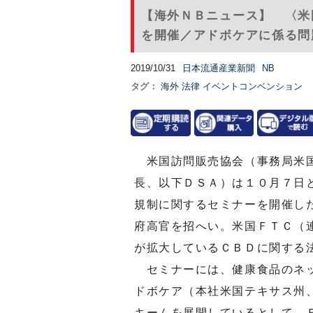
【海外ＮＢニュース】 〈米
を開催／アドボケアに係る問
2019/10/31
日本流通産業新聞
NB
タグ：
海外
法律
イベントコンベンション
米国訪問販売協会（事務局米国
長、以下ＤＳＡ）は１０月７日
規制に関するセミナーを開催し
府高官を招へい。米国ＦＴＣ（
が拡大しているＣＢＤに関する
セミナーには、健康食品のネッ
ドボケア（本社米国テキサス州
キームを展開しているとして、