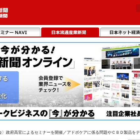
会〉政府高官によるセミナーを開催／アドボケアに係る問題やＣＢＤ製品をテ