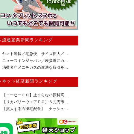
本流通産業新聞ランキング
ヤマト運輸／宅急便、サイズ拡大／…
ニュースキンジャパン／表参道にカ…
消費者庁／ニチガスの違法な取引を…
本ネット経済新聞ランキング
【コーヒーＥＣ】止まらない原料高…
【リカバリーウエアＥＣ】６兆円市…
【拡大する冷凍宅配食】 ナッシュ…