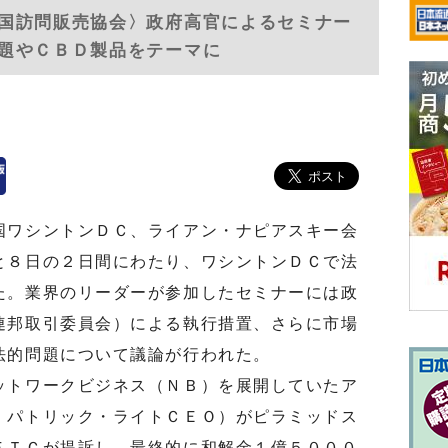
国訪問販売協会〉政府高官によるセミナー
題やＣＢＤ製品をテーマに
ワシントンＤＣ、ライアン・ナピアスキー会
と８日の２日間にわたり、ワシントンＤＣで法
た。業界のリーダーが参加したセミナーには政
連邦取引委員会）による執行措置、さらに市場
法的問題について議論が行われた。
トワークビジネス（ＮＢ）を展開していたア
、パトリック・ライトＣＥＯ）がピラミッドス
ＦＴＣが提訴し、最終的に和解金１億５０００