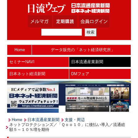
Home
データ販売の「ネット経済研究所」
セミナーNAVI
日本流通産業新聞
日本ネット経済新聞
DMフェア
Home
日本流通産業新聞
支援・周辺
ネットプロテクションズ／「Ｑｏｏ１０」に後払い導入／流通総
額５～１０％増を期待