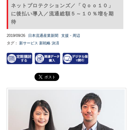
ネットプロテクションズ／「Ｑｏｏ１０」
に後払い導入／流通総額５～１０％増を期
待
2019/09/26
日本流通産業新聞
支援・周辺
タグ：
新サービス
新戦略
決済