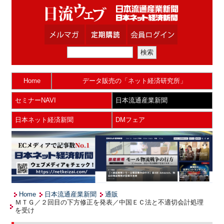
Home
データ販売の「ネット経済研究所」
セミナーNAVI
日本流通産業新聞
日本ネット経済新聞
DMフェア
Home
日本流通産業新聞
通販
ＭＴＧ／２回目の下方修正を発表／中国ＥＣ法と不適切会計処理
を受け