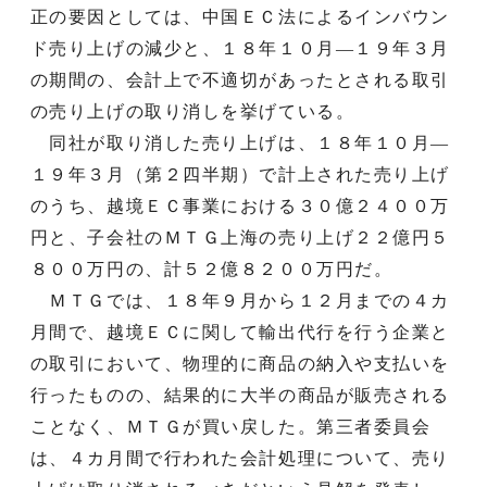
正の要因としては、中国ＥＣ法によるインバウン
ド売り上げの減少と、１８年１０月―１９年３月
の期間の、会計上で不適切があったとされる取引
の売り上げの取り消しを挙げている。
同社が取り消した売り上げは、１８年１０月―
１９年３月（第２四半期）で計上された売り上げ
のうち、越境ＥＣ事業における３０億２４００万
円と、子会社のＭＴＧ上海の売り上げ２２億円５
８００万円の、計５２億８２００万円だ。
ＭＴＧでは、１８年９月から１２月までの４カ
月間で、越境ＥＣに関して輸出代行を行う企業と
の取引において、物理的に商品の納入や支払いを
行ったものの、結果的に大半の商品が販売される
ことなく、ＭＴＧが買い戻した。第三者委員会
は、４カ月間で行われた会計処理について、売り