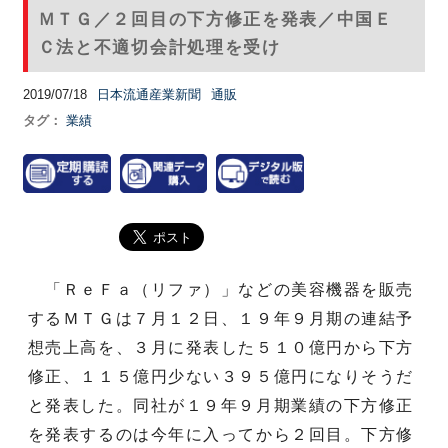
ＭＴＧ／２回目の下方修正を発表／中国Ｅ
Ｃ法と不適切会計処理を受け
2019/07/18
日本流通産業新聞
通販
タグ：
業績
「ＲｅＦａ（リファ）」などの美容機器を販売
するＭＴＧは７月１２日、１９年９月期の連結予
想売上高を、３月に発表した５１０億円から下方
修正、１１５億円少ない３９５億円になりそうだ
と発表した。同社が１９年９月期業績の下方修正
を発表するのは今年に入ってから２回目。下方修