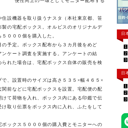
便性向上の一環としてモニター配布する
住設機器を取り扱うナスタ（本社東京都、笹
布製の宅配ボックス。オルビスのオリジナルデ
日
ら５０００個を購入した。
の予定。ボックス配布から３カ月後をめど
1
2
アンケート調査を実施する。アンケートの結
3
められた場合は、宅配ボックス自体の販売を検
日
で、設置時のサイズは高さ５３５×幅４６５×
1
玄関前などに宅配ボックスを設置。宅配便の配
2
開けて荷物を入れ、ボックス内にある印鑑で伝
3
受け取り伝票をボックス内に入れ、ふたをして
ボックス５０００個の購入費とモニターへの