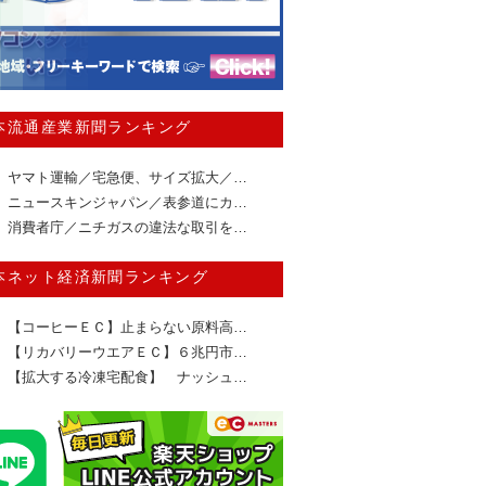
本流通産業新聞ランキング
ヤマト運輸／宅急便、サイズ拡大／…
ニュースキンジャパン／表参道にカ…
消費者庁／ニチガスの違法な取引を…
本ネット経済新聞ランキング
【コーヒーＥＣ】止まらない原料高…
【リカバリーウエアＥＣ】６兆円市…
【拡大する冷凍宅配食】 ナッシュ…