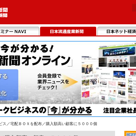
ビス／宅配ＢＯＸを配布／購入額高い顧客に５０００個