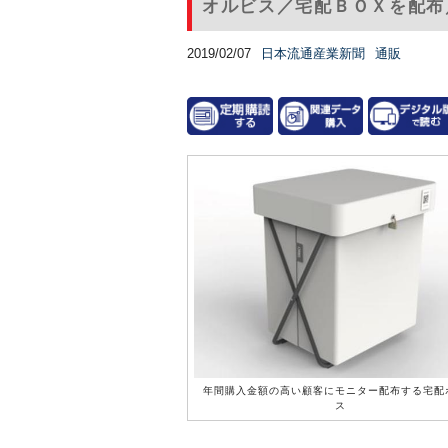
オルビス／宅配ＢＯＸを配布
2019/02/07
日本流通産業新聞
通販
年間購入金額の高い顧客にモニター配布する宅配
ス