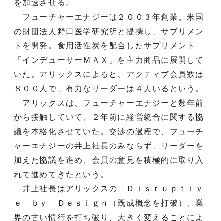
を加速させる。
フューチャーエナジーは２００３年創業。米国
の財団法人野口医学研究所と提携し、サプリメン
トを開発。食用活性炭を配合したサプリメント
「インデューサーＭＡＸ」を主力商品に展開して
いた。アリックスによると、アクティブ会員数は
８００人で、有力なリーダーは４人いるという。
アリックスは、フューチャーエナジーと数年前
から接触していて、２年前に経営統合に関する協
議を本格化させていた。交渉の過程で、フューチ
ャーエナジーの井上社長のみならず、リーダーを
加えた協議を進め、会員の意見を積極的に取り入
れて進めてきたという。
井上社長はアリックスの「Ｄｉｓｒｕｐｔｉｖ
ｅ ｂｙ Ｄｅｓｉｇｎ（既成概念を打破）、業
界の古い慣行を打ち破り、大きく変えることによ