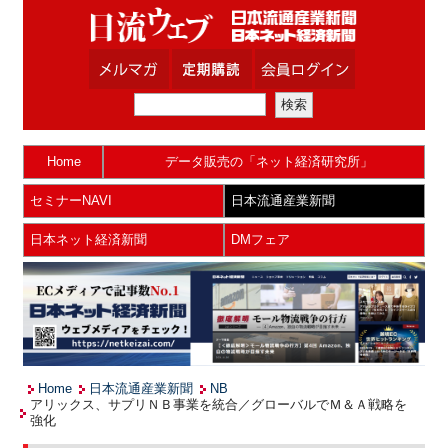
Home
データ販売の「ネット経済研究所」
セミナーNAVI
日本流通産業新聞
日本ネット経済新聞
DMフェア
Home
日本流通産業新聞
NB
アリックス、サプリＮＢ事業を統合／グローバルでＭ＆Ａ戦略を
強化