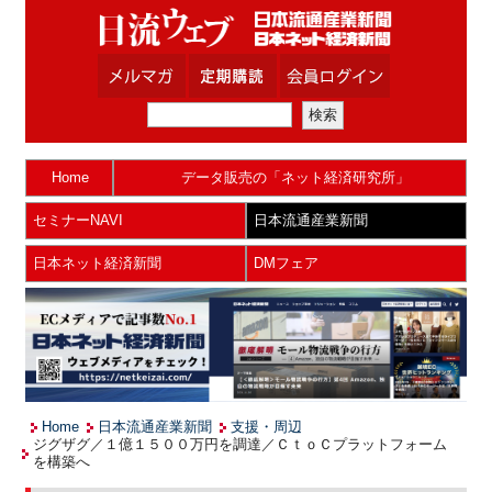
Home
データ販売の「ネット経済研究所」
セミナーNAVI
日本流通産業新聞
日本ネット経済新聞
DMフェア
Home
日本流通産業新聞
支援・周辺
ジグザグ／１億１５００万円を調達／ＣｔｏＣプラットフォーム
を構築へ