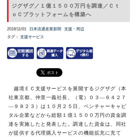
ジグザグ／１億１５００万円を調達／Ｃｔ
ｏＣプラットフォームを構築へ
2018/11/01
日本流通産業新聞
支援・周辺
タグ：
支援サービス
越境ＥＣ支援サービスを展開するジグザグ（本
社東京都、仲里一義社長、（電）０３—６４２７
—９８２３）は１０月２５日、ベンチャーキャピ
タル企業などから総額１億１５００万円の資金調
達を実施したと発表した。調達した資金は、同社
が提供する代理購入サービスの機能拡充に充て